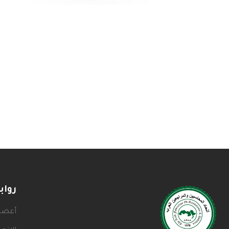
روا
أعضاء