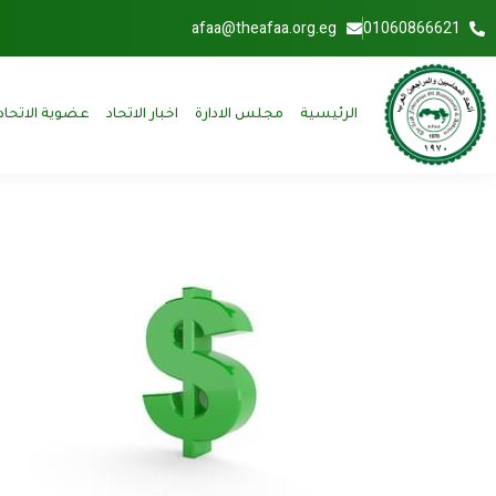
afaa@theafaa.org.eg
01060866621
الرئيسية
مجلس الادارة
اخبار الاتحاد
عضوية الاتحاد