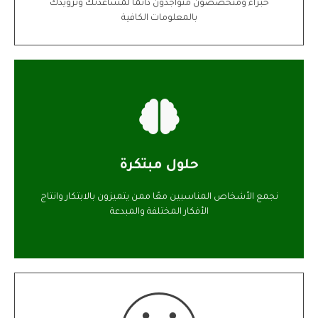
خبراء ومتخصصون متواجدون دائماً لمساعدتك وتزويدك
بالمعلومات الكافية
اتصل بنا
حلول مبتكرة
نجمع الأشخاص المناسبين معًا ممن يتميزون بالابتكار وانتاج
الأفكار المختلفة والمبدعة