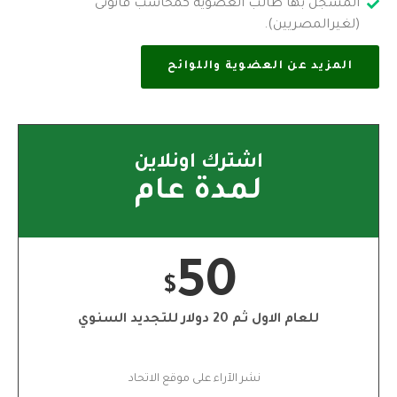
المسجل بها طالب العضوية كمحاسب قانونى
(لغيرالمصريين).
المزيد عن العضوية واللوائح
اشترك اونلاين
لمدة عام
50
$
للعام الاول ثم 20 دولار للتجديد السنوي
نشر الآراء على موقع الاتحاد