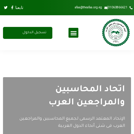
تابعنا :
afaa@theafaa.org.eg
01060866621
تسجيل الدخول
مجلس الادارة
عضوية الاتحاد
اشتراك سنوي
اتحاد المحاسبين
والمراجعين العرب
الإتحاد المعتمد الرسمى لجميع المحاسبين والمراجعين
العرب فى شتى أنحاء الدول العربية