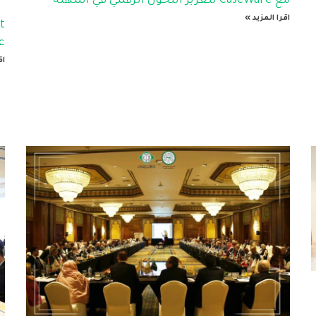
مع CaseWare لتعزيز التحول الرقمي في المهنة
اقرا المزيد »
عب
اق