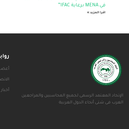
في MENA برعاية IFAC”
اقرا المزيد »
روا
أعضاء
الاتص
أخبار 
الإتحاد المعتمد الرسمى لجميع المحاسبين والمراجعين
العرب فى شتى أنحاء الدول العربية