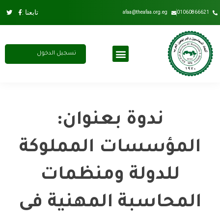
تابعنا :
afaa@theafaa.org.eg
01060866621
تسجيل الدخول
مجلس الادارة
عضوية الاتحاد
اشتراك سنوي
ندوة بعنوان:
المؤسسات المملوكة
للدولة ومنظمات
المحاسبة المهنية فى