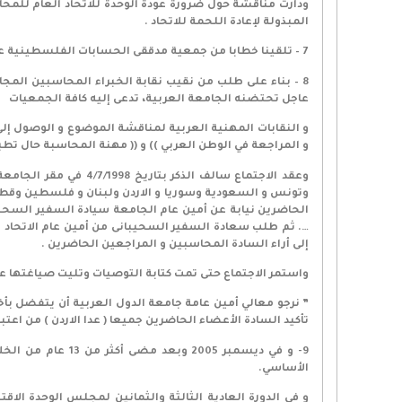
ودارت مناقشة حول ضرورة عودة الوحدة للاتحاد العام للمحا
المبذولة لإعادة اللحمة للاتحاد .
7 – تلقينا خطابا من جمعية مدققى الحسابات الفلسطينية عن نتيجة اتصالاته مع الاردن لحضور المؤتمر المزمع عقده فى القاهرة وموافقتها على أن يعقد المؤتمر بالجامعة العربية .
8 – بناء على طلب من نقيب نقابة الخبراء المحاسبين المجا
عاجل تحتضنه الجامعة العربية، تدعى إليه كافة الجمعيات
و النقابات المهنية العربية لمناقشة الموضوع و الوصول إلى
و المراجعة في الوطن العربي )) و (( مهنة المحاسبة حال تطبيق
وعقد الاجتماع سالف 
وتونس و السعودية وسوريا و الاردن ولبنان و فلسطين وقطر 
الحاضرين نيابة عن أمين عام الجامعة سيادة السفير السحيب
…. ثم طلب سعادة السفير السحيبانى من أمين عام الاتحاد ا
إلى أراء السادة المحاسبين و المراجعين الحاضرين .
واستمر الاجتماع حتى تمت كتابة التوصيات وتليت صياغتها على
” نرجو معالي أمين عامة جامعة الدول العربية أن يتفضل بأخطا
تأكيد السادة الأعضاء الحاضرين جميعا ( عدا الاردن ) من اع
الأساسي.