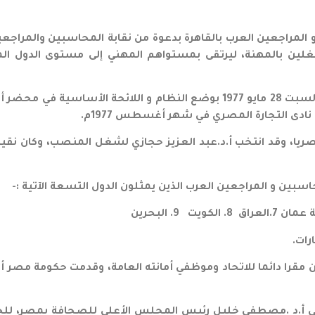
ام للمحاسبين و المراجعين العرب بالقاهرة بدعوة من نقابة المحاسبين 
لين بالمهنة، ليرتقى بمستواهم المهني إلى مستوى الدول المت
صريا، وقد انتخب أ.د.عبد العزيز حجازي لشغل المنصب، وكان ن
كون مقرا دائما للاتحاد وموظفي أمانته العامة، وقدمت حكومة مصر 
عام للاتحاد طلبا إلى أ.د .مصطفى خليل رئيس المجلس الأعلى للصحافة ب