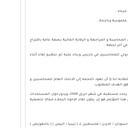
ج ملموسة وناجحة .
لمحاسبة و المراجعة و الرقابة المالية بصفة عامة باقتراح
في أخر لحظة .
دولي للمحاسبين في باريس وبناء عليه تم تنظيم لقاء أثناء
ه لنا (( أن تعود اللحمه إلى الاتحاد العام للمحاسبين و
يحقق الهدف المطلوب .
5 – في 3 يناير 1998 أرسلنا دعوة إلى جميع السادة المحاسبين أعضاء الاتحاد، وغير أعضاء الاتحاد – لحضور مؤتمر علمي بالقاهرة خلال موعد يحدد مستقبلا في شهر ابريل 1998، ويدور حول المستجدات
ا المؤتمر هو إن يكون لقاء الإخوة الزملاء مجالا لتصفية
في عمان بتاريخ 30/11/1997 و الذي لم تحضره سوى ( العراق / السودان / الاردن / فلسطين )، ( ليبيا / اليمن ) ( بالتفويض )