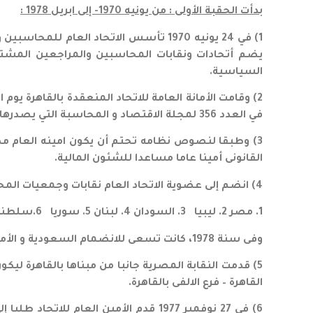
بدأت الحقبة الأولى : من يونيه 1970- إلى ابريل 1978 :
1) في 24 يونيه 1970 تأسس الاتحاد الع
يضم أتحادات ونقابات المحاسبين والمراجعين المشتغ
السياسية.
في العدد 356 لمجلة الاقتصاد و المحاسبة التي يصدرها نادى التجارة المصري في شهر أغسطس 1977م.
3) وطبقا لنصوص نظامه تحتم أن يكون امينه العام م
القانونى أمينا عاما مساعدا للشئون المالية.
4) انضم إلى عضوية الاتحاد العام نقابات وجمعيات المحاسبين و المراجعين العرب الذين يمثلون الدول التسعة الآتية :-
1. مصر 2. ليبيا 3. السودان 4. لبنان 5. سوريا 6.سلطنة عمان 7.العراق 8. الكويت 9. البحرين
وفى سنة 1978، كانت تسعى للانضمام السعودية و الأمارات.
5) قدمت النقابة المصرية جانبا من مبناها بالقاهرة لي
القاهرة – فرع الالفى بالقاهرة.
6) في 27 نوفمبر 1977 قدم الأمين ال