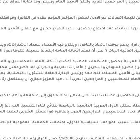
سبين و المراجعين العرب، وأعلن الأمين العام ورئيس وفد نقابة العراق عن قب
زين اللبنانية، عقد اجتماع بحضور د . عبد العزيز حجازي مع معالي الأمين الع
 قرار يدعم موقف الاتحاد بالقاهرة، ويلتزم فيه الأعضاء بسداد الاشتراكات، 
 اتفاقية الجات )) على أن تعقد الأمانة العامة اجتماعا مسبقا، تتلوها دعوة اله
الذكر بتاريخ 4/7/1998 في مقر الجامعة العربية بحضور المنظمات المهنية أعضاء الاتحاد العام ل
و مصر والسودان و البحرين و الأمارات العربية و الجزائر، كما حضر ممثل م
انى الأمين المساعد للجامعة ورئيس الإدارة العامة للشئون الاقتصادية، يع
لعام للمحاسبين و المراجعين العرب أ .د . عبد العزيز حجازي أن يستكمل رئا
 الحاضرين عمليا بندا بندا حتى انتهى المجتمعون إلى اعتمادها، و أهم ما جاء 
ر ممثلي الدول العربية الدائمين بالجامعة بنتائج لقاء التنسيق الذي دعا إلي
تبار اتحاد المحاسبين و المراجعين العرب بالقاهرة هو الممثل الشرعي لمهنة ال
و في الدورة العادية