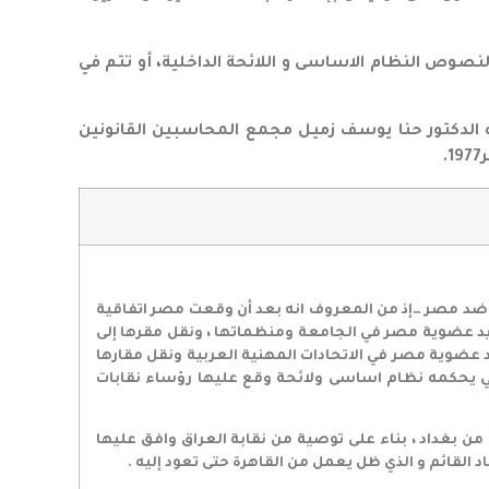
القاهرة طبقا لنصوص النظام الاساسى و اللائحة الداخلية، أو تتم في
ه الدكتور حنا يوسف زميل مجمع المحاسبين القانونين
سياسية ضد مصر …إذ من المعروف انه بعد أن وقعت مصر اتفاقية
جميد عضوية مصر في الجامعة ومنظماتها ، ونقل مقرها إلى
يد عضوية مصر في الاتحادات المهنية العربية ونقل مقارها
لمراجعين العرب من القاهرة إلى بغداد في ابريل 1978 بالرغم انه تجمع مهني يحكمه نظام اساسى ولائحة وقع عليها رؤساء نقابات
للعمل من بغداد ، بناء على توصية من نقابة العراق وافق عليها
د القائم و الذي ظل يعمل من القاهرة حتى تعود إليه .