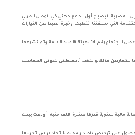
والمراجعين المصرية، ليصبح أول تجمع مهني في الوطن العربي
قدمة التي سبقتنا تنظيما وخبرة بعيدا عن التيارات
2) وقامت الأمانة العامة للاتحاد المنعقدة بالقاهرة يوم السبت 28 مايو 1977 بوضع النظام و اللائحة الأساسية في محضر أعمال الاجتماع رقم 14 لهيئة الأمانة العامة وتم نشرهما
قيبا للتجاريين كذلك.وانتخب أ.مصطفى شوقي المحاسب
أعانة مالية سنوية قدرها عشرة الآلف جنيه، أودعت ببنك
مصر، للحصول على ترخيص بإصدار مجلة للاتحاد يرأس تحريرها