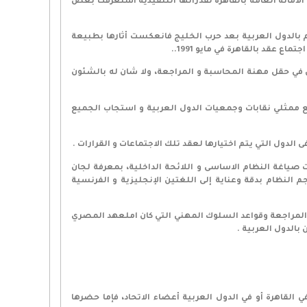
بات التنفيذية لتستعيد الأمانة العامة بالقاهرة لقدراتها التنفيذية استغرقت بعض
الذي الم بالدول العربية بعد حرب الخليج فانعكست أثارها بطبيعة
عقد بالقاهرة في مايو 1991..
ين في حقل مهنة المحاسبة و المراجعة، ولا شان له بالشئون
ع ممثلي نقابات وجمعيات الدول العربية و استجاب الجميع
 الدول التي يتم اختيارها لعقد تلك الاجتماعات و القرارات .
لعامة للاتحاد العام بالقاهرة – المنعقد في مبنى جامعة الدول العربية – استطال يومي 20- 21 فبراير 1993 … أعيدت صياغة النظام الاساسى و اللائحة الداخلية، بمعرفة لجان
م النظام بدقة وعناية إلى اللغتين الإنجليزية و الفرنسية
و المراجعة وقواعد السلوك المهني التي كان املعهد المصري
بالدول العربية .
القاهرة أو في الدول العربية أعضاء الاتحاد، فإما حضرها