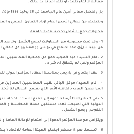
معاليه لا لقاء كلمة، أو كلف احد نوابه بذلك .
بل وتفضل معالي أمين عام الجامعة في 28 يولية 1992 فإذن – بصفة عامة – أن تعقد جميع اجتماعات الاتحاد التي تتم بالقاهرة في أحدى قاعات مبناه .
وبتكليف من معالي الأمين العام ازداد التعاون العلمي و الفن
محاولات جمع الشمل تحت سقف الجامعة
1 – وقد تمت مجموعة من المحاولات لجمع الشمل وتوحيد الصف
من ليبيا لا رؤى عقد اجتماع في تونس ووافقنا ووافق معالي ا
2 – قام السيد / عبد المجيد حمو عن جمعية المحاسبين القا
المؤتمر ولكن لم يتحقق اى شيء .
3 – عقد اجتماع في باريس بمناسبة انعقاد المؤتمر الدولي للمحاسبين ولكن نظرا لاختلاف رؤى الحاضرين لم يتم الاتفاق على شيء .
4 – قام السيد / موفق اليافى نقيب المحاسبين المجازين ف
المراجعين العرب بالقاهرة الأمر الذي يفسح المجال لنا لأخذ ا
الدولية التي أصبحت تهدد مستقبل مهنة المحاسبة و المراجع
النفوس وجمع الشمل .
ويتزامن مع هذا المؤتمر الدعوة إلى اجتماع للإمانة العامة و 