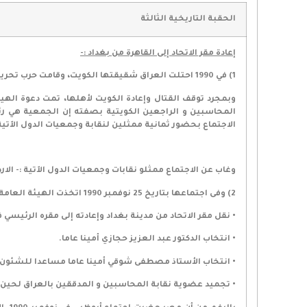
الحقبة التاريخية الثالثة
إعادة مقر الاتحاد إلى القاهرة من بغداد :-
1) في 1990 احتلت العراق شقيقتها الكويت، وقامت حرب تحرير الكويت التي انتهت بتحريرها في سبتمبر 1990.
الاجتماع بحضور ثمانية ممثلين لنقابة وجمعيات الدول الآتية 
وغاب عن الاجتماع ممثلو نقابات وجمعيات الدول الآتية :- الار
2) وفى اجتماعها بتاريخ 25 نوفمبر 1990 اتخذت الهيئة العامة للاتحاد عديدا من القرارات نذكر أهمها وهو ما جاء بالقرارين ثالثا ورابعا فيما يلي :-
• نقل مقر الاتحاد من مدينة بغداد وإعادته إلى مقره الرئيسي ف
• انتخاب الدكتور عبد العزيز حجازي أمينا عاما.
• انتخاب الأستاذ مصطفى شوقي أمينا عاما مساعدا للشئون ا
• تجميد عضوية نقابة المحاسبين و المدققين بالعراق لحين زو