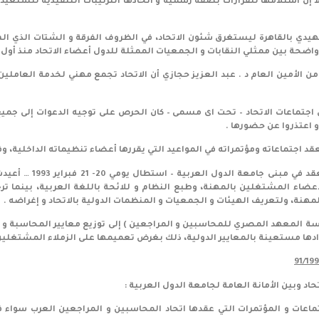
غم من أن مصر حضرت اجتماع أبوظبى في نوفمبر 1990، إلا إن استلامها للقرارات بصفة رسمية و اتخاذها الترتي
لعامة لاجتماع تمهيدي بالقاهرة ليستغرق شئون الاتحاد، في الظروف الفرقة و الشتات 
 بين ممثلي النقابات و الجمعيات الممثلة للدول أعضاء الاتحاد منذ أول اجتماع 
من الأمين العام د . عبد العزيز حجازي أن الاتحاد تجمع مهني لخدمة العامل
 اجتماعات الاتحاد – تحت اى مسمى – كان الحرص على توجيه الدعوات إلى جمي
و اعتذروا عن حضورها .
عقد اجتماعاته ومؤتمراته في المواعيد التي يقررها أعضاء تنظيماته الداخلية، وفى
4) وفى اجتماع الهيئة ا
عضاء المشتغلين بالمهنة، وطبع النظام و للائحة باللغة العربية، بينما ترج
هنة، ولتعريف الهيئات و الجمعيات و المنظمات الدولية بالاتحاد و إغراضه .
رئاسة المعهد المصري للمحاسبين و المراجعين ) إلى توزيع معايير المحاسبة 
ادها مستعينة بالمعايير الدولية، ذلك بغرض تعميمها على الزملاء المشتغلين 
حاد وبين الأمانة العامة لجامعة الدول العربية :
اعات و المؤتمرات التي عقدها اتحاد المحاسبين و المراجعين العرب سواء في 