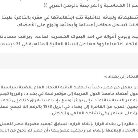
اسم (( المحاسبة و المراجعة بالوطن العربي ))
إلى 1978 كان نشاط الاتحاد وتنظيماته ولجانه الداخلية تتم اجتماعاتها في مقره ب
ل كانت تسجل محاضر أعمالها وأبحاثها وتوزع على الأعضاء.
ة، ويودع أمواله في احد البنوك المصرية العامة، ويراقب حسابات
اعتمداها ووقعها عن السنة المالية المنتهية في 31 ديسمبر1977.
حاد إلى بغداد :-
لاتحاد حيث كان يعمل من مصر ، فبدأت الحقبة الثانية للاتحاد العام بقضية 
الدول أعضاء جامعة الدول العربية إلى مؤتمر قمة في بغداد ، وقرروا ت
اته غير السياسية امتدت إلى دوائر أوسع ، إذ داعت العراق كذلك إلى تجم
من مصر ، وبالفعل تم نقل مقر اتحاد المحاسبين و ا
اهرة على استمرار في نشاطه العلمي و المهني .
اد – بعد نقل – مقره إلى بغداد قرارا بإلغاء قراره السابق تجميد عضوية مصر 
الاتحاد لإبلاغها بإلغاء قرار تجميد عضويتها ، أن مصر لم تخرج من الاتحا