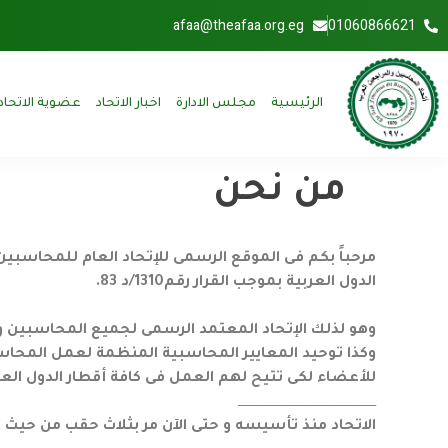
afaa@theafaa.org.eg
01060866621
الرئيسية
مجلس الادارة
اخبار الاتحاد
عضوية الاتحاد
من نحن
مرحباً بكم فى الموقع الرسمى للإتحاد العام للمحاسبي
الدول العربية بموجب القرار رقم1310/د 83.
وهو لذلك الإتحاد المعتمد الرسمى لجميع المحاسبين وال
وكذا توحيد المعايير المحاسبية المنظمة لعمل المحاس
للأعضاء لكى تتيح لهم العمل فى كافة أقطار الدول الع
_______________________
الاتحاد منذ تأسيسه و حتى الآن مر بثلاث حقب من حيث الزم