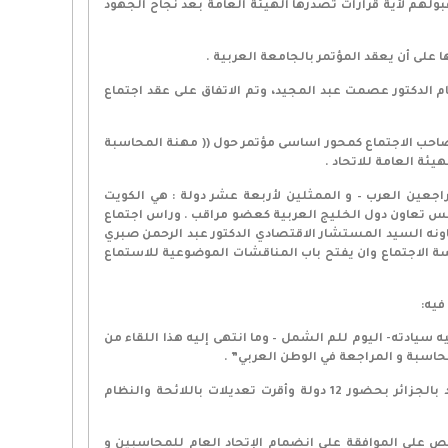
ولهم لأية قرارات تصدرها الهيئة العامة بعد نجاح الجهود
ام الدكتور عصمت عبد المجيد، وتم الاتفاق على عقد اجتماع
ويصاحب الاجتماع كمحور اساسى مؤتمر حول (( مهنة المحاسبة
يئة العامة للاتحاد .
لمحاسبين و المراجعين العرب – و الممثلين لأربعة عشر دولة : هي الكويت
جلس تعاون دول الخليج العربية كعضو مراقب . وراس اجتماع
اونه السيد المستشار الاقتصادي الدكتور عبد الرحمن صبري
سة الاجتماع وان يفتح باب المناقشات الموضوعية للاستماع
فيه:
ه سيادته- اليوم للم الشمل – وما انتهى إليه هذا اللقاء من
محاسبة و المراجعة في الوطن العربي” .
9- و في ديسمبر 2005 وبعد مضى أكثر من 13 عام من الخلافات بسبب المواقف السياسية للدول، اجتمعت الجمعية العمومية للإتحاد بالجزائر بحضور 12 دولة وأقرت تعديلات باللائحة والنظام
 الثالثة والثمانين لمجلس الوحدة الاقتصادية ، المنعقدة بالقاهرة ، بتاريخ 7/6/2006 صدر القرار رقم 1310/د83 حيث نص على الموافقة على انضمام الإتحاد العام للمحاسبين و