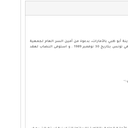
وإعادة الكويت لأهلها، تمت دعوة الهيئة العامة للاتحاد العام الاصلى للانعقاد في يومي 24 – 25 نوفمبر 1990 في مدينة أبو ظبي بالأمارات، بدعوة من أمين السر العام لجمعية
المحاسبين و الراجعين الكويتية بصفته إن الجمعية هي رئيسة الدورة الحالية ( حينذاك ) طبقا لقرار الهيئة العامة السابقة المنعقد في تونس بتاريخ 30 نوفمبر 1989 . و استوفى النصاب لعقد