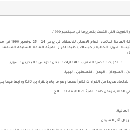
وبمجرد توقف القتال 
:
• الكويت • مصر• المغرب • الامارات • لبنان • تونس • البحرين • سوريا
دن – السودان – اليمن – فلسطين – ليبيا.
ي القاهرة ونقل كافة الهيئات التابعة له ….الخ .
لمالية.
ال أثار العدوان.