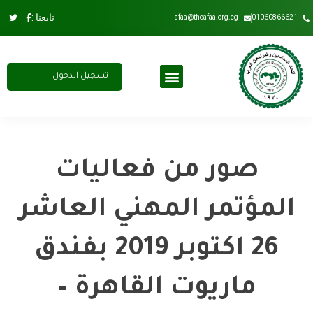
تابعنا :
afaa@theafaa.org.eg
01060866621
تسجيل الدخول
مجلس الادارة
عضوية الاتحاد
اشتراك سنوي
صور من فعاليات
المؤتمر المهني العاشر
26 اكتوبر 2019 بفندق
ماريوت القاهرة –