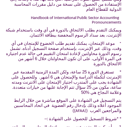
ستفادة من الحصول على نسخة من دليل مقررات المحاسبة
لية للقطاع العام
Handbook of International Public Sector Account
Pronounceme
نك التقدم بطلب الالتحاق بالدورة في أي وقت باستخدام شبكة
ترنت، بعد سداد الرسوم المخفضة ببطاقة الائتمان.
عد الإمتحان، يمكنك تقديم طلب الخضوع للإمتحان في أي
 وذلك عبر الإنترنت، بإستخدام صفحة التسجيل أدناه. تشمل
 الدورة محاولتين لإعادة امتحان التقييم في حالة عدم اجتيازه
في المرة الأولى، على أن تكون المحاولتان خلال 6 أشهر من
تحاق بالدورة
تستغرق الدورة 25 ساعة، ولكن المدة الزمنية المقدمة عبر
الإمنرنت لتكملة الدراسة والإمتحان هي 6 أشهر. وللحصول على
ادة يجب على المتدرب اجتياز الإمتحان على الانترنت ومدته
ساعة، مكون من 25 سؤال تتم الإجابة عليها من خيارات متعددة.
مة النجاح هي %50
التسجيل في الشهادة على الموقع مباشرة من خلال الرابط
جود أعلاه وذلك بإدخال رقم العضوية في اتحاد المحاسبين
راجعين العرب (
))
AFAA)
شروط التسجيل للحصول على الشهادة :
–
 أن يكون المتقدم عضو منتسب باتحاد المحاسبين والمراجعين