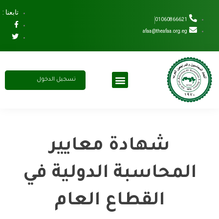
تابعنا :
01060866621
afaa@theafaa.org.eg
تسجيل الدخول
مجلس الادارة
عضوية الاتحاد
اشتراك سنوي
شهادة معايير
المحاسبة الدولية في
القطاع العام