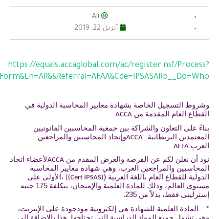
Ali
أبريل 22, 2019
https://equals.accaglobal.com/ac/register.nsf/Proce
OpenForm&Ln=AR&&Referral=AFAA&Cde=IPSASARb__Do=
ط التسجيل الخاصة بشهادة معايير المحاسبة الدولية في
اع العام المقدمة من
ACCA
ً على التعاون والشراكة بين جمعية المحاسبين القانونيين
تمدين البريطانية
وإتحاد المحاسبين والمراجعين
ACCA
رب
AFFA
 أن نعلن لكم عن الفرصة والعرض المقدم من
لأعضاء اتحاد
ACCA
اسبين والمراجعين العرب، وهي شهادة معايير المحاسبة
لية للقطاع العام باللغة العربية (
،الأولى على
((Cert IPSAS)
مستوى العالم، وذلك للمادة العلمية والإمتحان، بتكلفة 175 جنيه
لينى فقط، بدلاً من 235.
ادة العلمية للشهادة هي إلكترونية مودجودة على الإنترنت،
تشمل جميع المواد الدراسية التي تحتاجها. هذا بالإضافة إلى