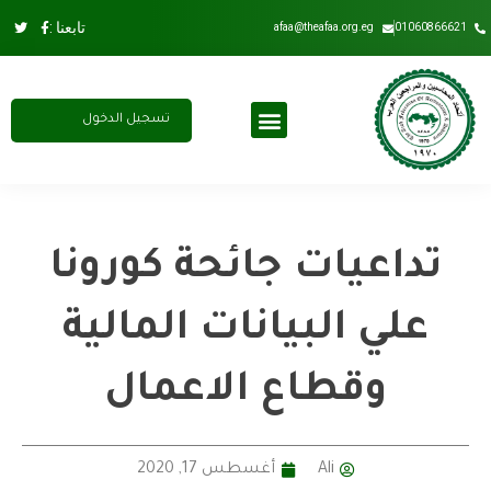
تابعنا :
afaa@theafaa.org.eg
01060866621
تسجيل الدخول
مجلس الادارة
عضوية الاتحاد
اشتراك سنوي
تداعيات جائحة كورونا
علي البيانات المالية
وقطاع الاعمال
Ali
أغسطس 17, 2020