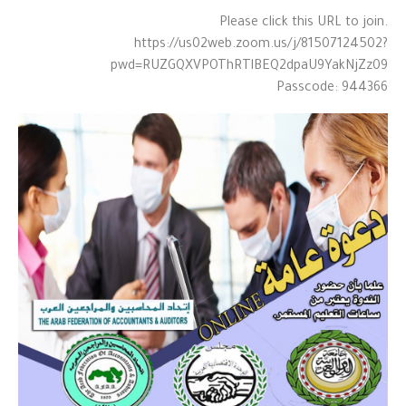
Please click this URL to join.
https://us02web.zoom.us/j/81507124502?
pwd=RUZGQXVPOThRTlBEQ2dpaU9YakNjZz09
Passcode: 944366