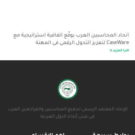
اتحاد المحاسبين العرب يوقّع اتفاقية استراتيجية مع
CaseWare لتعزيز التحول الرقمي في المهنة
اقرا المزيد »
الإتحاد المعتمد الرسمى لجميع المحاسبين والمراجعين العرب
فى شتى أنحاء الدول العربية