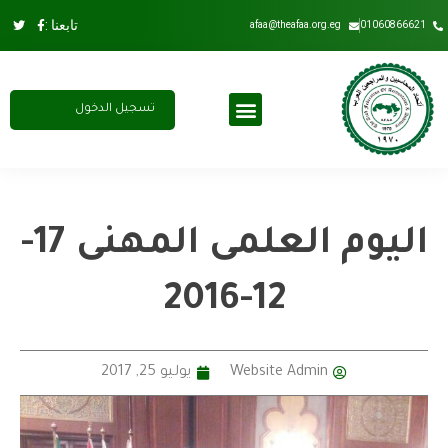
تابعنا :
afaa@theafaa.org.eg
01060866621
تسجيل الدخول
مجلس الادارة
عضوية الاتحاد
اشتراك سنوي
اليوم العلمى المهنى 17-
12-2016
Website Admin
يوليو 25, 2017