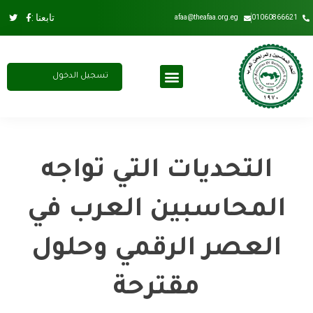
تابعنا :
afaa@theafaa.org.eg
01060866621
تسجيل الدخول
مجلس الادارة
عضوية الاتحاد
اشتراك سنوي
التحديات التي تواجه
المحاسبين العرب في
العصر الرقمي وحلول
مقترحة