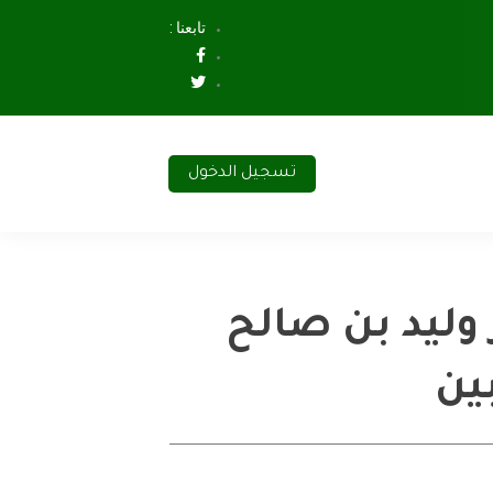
تابعنا :
تسجيل الدخول
 وليد بن صالح
ين