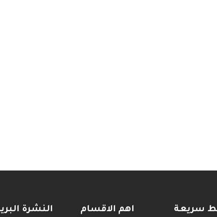
بط سريعة
اهم الاقسام
النشرة البري