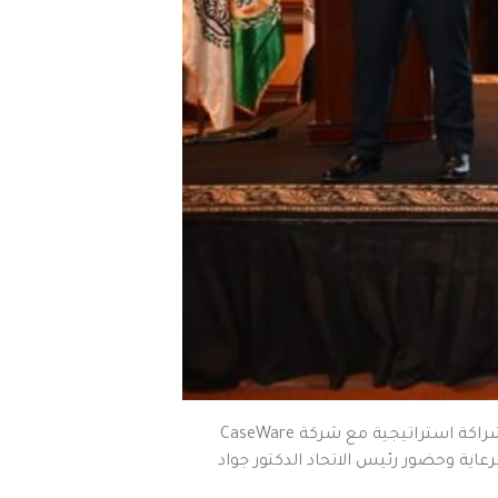
القاهرة – في خطوة نوعية لتعزيز التحول الرقمي في قطاع المحاسبة والتدقيق، وقّع الاتحاد العام للمحاسبين والمراجعين العرب اتفاقية شراكة استراتيجية مع شركة CaseWare
عاية وحضور رئيس الاتحاد الدكتور جواد