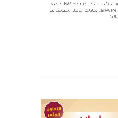
و CaseWare International واحدة من أبرز الشركات العالمية في مجال تطوير البرمجيات المتخصصة في المحاسبة، والتدقيق، وتحليل البيانات. تأسست في كندا عام 1988، وتخدم
اليوم أكثر من 500,000 مستخدم في أكثر من 130 دولة حول العالم، من ضمنهم كبرى شركات التدقيق العالمية والجهات الحكومية. تتميز CaseWare بحلولها الذكية المعتمدة على
الية.